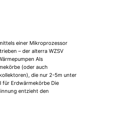
ttels einer Mikroprozessor
rieben – der alterra WZSV
 Wärmepumpen Als
rmekörbe (oder auch
ollektoren), die nur 2-5m unter
l für Erdwärmekörbe Die
winnung entzieht den