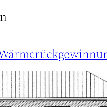
n
t Wärmerückgewinnu