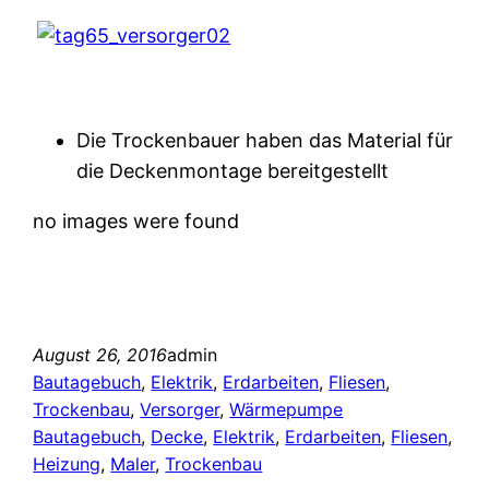
Die Trockenbauer haben das Material für
die Deckenmontage bereitgestellt
no images were found
August 26, 2016
admin
Bautagebuch
, 
Elektrik
, 
Erdarbeiten
, 
Fliesen
, 
Trockenbau
, 
Versorger
, 
Wärmepumpe
Bautagebuch
, 
Decke
, 
Elektrik
, 
Erdarbeiten
, 
Fliesen
, 
Heizung
, 
Maler
, 
Trockenbau