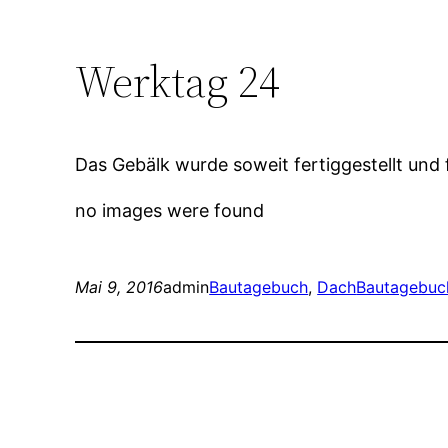
Werktag 24
Das Gebälk wurde soweit fertiggestellt und f
no images were found
Mai 9, 2016
admin
Bautagebuch
, 
Dach
Bautagebuc