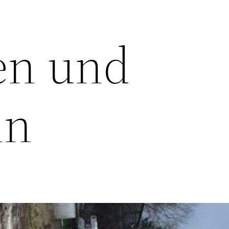
en und
nn