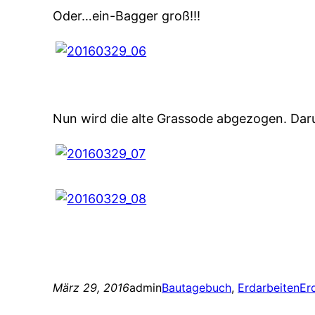
Oder…ein-Bagger groß!!!
Nun wird die alte Grassode abgezogen. D
März 29, 2016
admin
Bautagebuch
, 
Erdarbeiten
Er