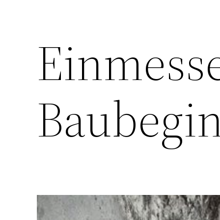
Einmess
Baubegi